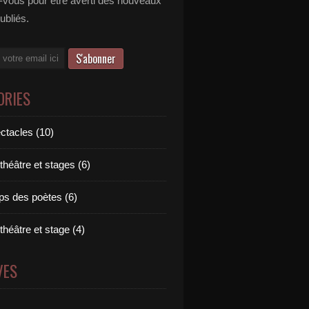
vous pour être averti des nouveaux
publiés.
ORIES
ctacles (10)
 théâtre et stages (6)
ps des poètes (6)
 théâtre et stage (4)
VES