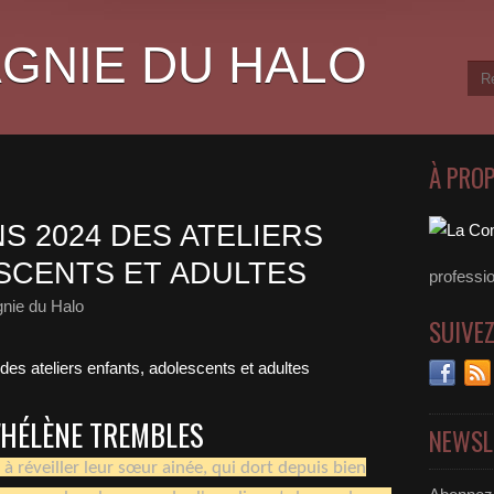
GNIE DU HALO
À PRO
S 2024 DES ATELIERS
SCENTS ET ADULTES
professio
nie du Halo
SUIVE
'HÉLÈNE TREMBLES
NEWSL
 à réveiller leur sœur ainée, qui dort depuis bien