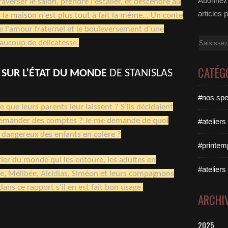
Abonnez-
raverser le salon, prendre l'escalier, et descendre au
articles 
 la maison n'est plus tout à fait la même... Un conte
de l'amour fraternel et le bouleversement d'une
Email
eaucoup de délicatesse.
CATÉG
 SUR L’ÉTAT DU MONDE
DE STANISLAS
#nos spe
 que leurs parents leur laissent ? S’ils décidaient
e demander des comptes ? Je me demande de quoi
#ateliers
st dangereux des enfants en colère ?
#printem
ler du monde qui les entoure, les adultes en
#ateliers
ée, Mélibée, Alcidias, Siméon et leurs compagnons
ans ce rapport s'il en est fait bon usage.
ARCHI
2025