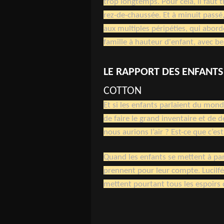
trop longtemps. Pour cela, il faut t
rez-de-chaussée. Et à minuit passé,
aux multiples péripéties, qui abor
famille à hauteur d'enfant, avec b
LE RAPPORT DES ENFANTS
COTTON
Et si les enfants parlaient du monde
de faire le grand inventaire et d
nous aurions l’air ? Est-ce que c’e
Quand les enfants se mettent à par
prennent pour leur compte. Lucilf
mettent pourtant tous les espoirs d