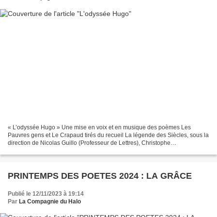
« L’odyssée Hugo » Une mise en voix et en musique des poèmes Les
Pauvres gens et Le Crapaud tirés du recueil La légende des Siècles, sous la
direction de Nicolas Guillo (Professeur de Lettres), Christophe
Hurelle(Directeur de la Compagnie du Halo et metteur...
PRINTEMPS DES POETES 2024 : LA GRÂCE
Publié le 12/11/2023 à 19:14
Par
La Compagnie du Halo